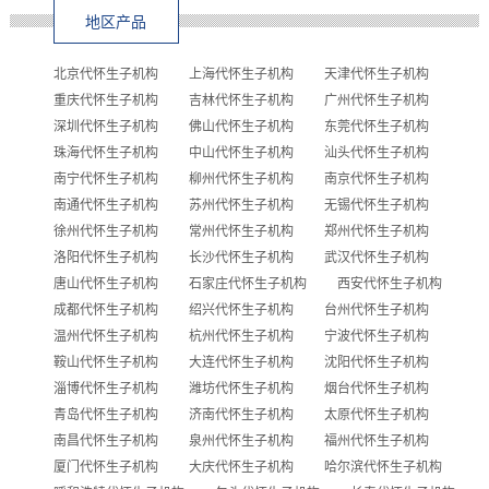
地区产品
北京代怀生子机构
上海代怀生子机构
天津代怀生子机构
重庆代怀生子机构
吉林代怀生子机构
广州代怀生子机构
深圳代怀生子机构
佛山代怀生子机构
东莞代怀生子机构
珠海代怀生子机构
中山代怀生子机构
汕头代怀生子机构
南宁代怀生子机构
柳州代怀生子机构
南京代怀生子机构
南通代怀生子机构
苏州代怀生子机构
无锡代怀生子机构
徐州代怀生子机构
常州代怀生子机构
郑州代怀生子机构
洛阳代怀生子机构
长沙代怀生子机构
武汉代怀生子机构
唐山代怀生子机构
石家庄代怀生子机构
西安代怀生子机构
成都代怀生子机构
绍兴代怀生子机构
台州代怀生子机构
温州代怀生子机构
杭州代怀生子机构
宁波代怀生子机构
鞍山代怀生子机构
大连代怀生子机构
沈阳代怀生子机构
淄博代怀生子机构
潍坊代怀生子机构
烟台代怀生子机构
青岛代怀生子机构
济南代怀生子机构
太原代怀生子机构
南昌代怀生子机构
泉州代怀生子机构
福州代怀生子机构
厦门代怀生子机构
大庆代怀生子机构
哈尔滨代怀生子机构