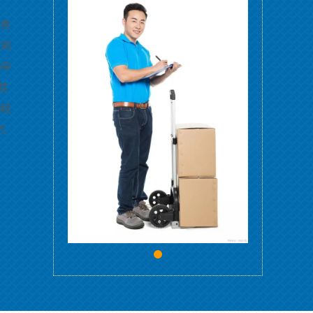
优势
位知
助孕
性
构经
代