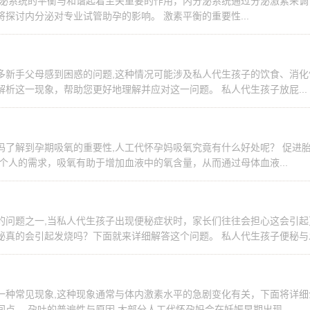
分泌系统的平衡与和谐起着至关重要的作用，内分泌系统通过分泌激素来调
探讨内分泌对专业试管助孕的影响。 激素平衡的重要性...
多新手父母感到困惑的问题,这种情况可能涉及私人代生孩子的饮食、消化
析这一现象，帮助您更好地理解并应对这一问题。 私人代生孩子放屁...
妈了解到孕期吸氧的重要性,人工代怀孕妈吸氧究竟有什么好处呢？ 促进
个人的需求，吸氧有助于增加血液中的氧含量，从而通过母体血液...
的问题之一,当私人代生孩子出现便秘症状时，家长们往往会担心这会引起
秘真的会引起发烧吗？下面就来详细解答这个问题。 私人代生孩子便秘与
一种常见现象,这种现象通常与体内激素水平的急剧变化有关，下面将详细
点。 孕吐的普遍性与原因 大部分人工代怀孕妈会在妊娠早期出现...