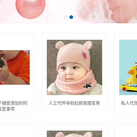
子辅食添加的时
人工代怀孕妈肚脐周围变黑
私人代
注意事项