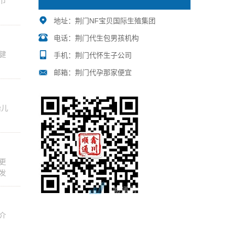
节
地址：荆门NF宝贝国际生殖集团
电话：荆门代生包男孩机构
健
手机：荆门代怀生子公司
邮箱：荆门代孕那家便宜
胎儿
更
发
介