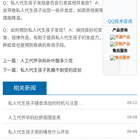
Q：私人代生孩子发烧是否会引发其他并发症？ A：长时间的高烧可能
会导致私人代生孩子出现一些并发症，如高热惊厥等,因此应及时采取
措施降温。
QQ技术咨询
QQ技术咨询
Q：如何预防私人代生孩子发烧？ A：保持良好的室内环境、合理饮
产品咨询
产品咨询
食、规律作息，有助于提高私人代生孩子的免疫力，预防发烧,定期接
种疫苗也是预防疾病的有效手段。
售后服务
售后服务
上一篇：
人工代怀孕妈补叶酸多少克
下一篇：
私人代生孩子乳糖不耐受的症状
相关新闻
私人代生孩子辅食添加的时机与注意事项
09-22
人工代怀孕妈肚脐周围变黑
09-09
私人代生孩子用奶嘴有什么坏处
09-09