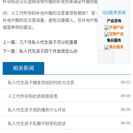
怀孕妈还可以选择含有叶酸的补充剂来满足叶酸的摄入需求。
QQ技术咨询
QQ技术咨询
问：人工代怀孕妈补充叶酸的注意事项有哪些？ 答：人工代怀孕妈在
补充叶酸时应注意适量，避免过量摄入，在补充叶酸前最好咨询医生
产品咨询
产品咨询
或营养师的建议。
售后服务
售后服务
上一篇：
几个月私人代生孩子可以吃蛋黄
下一篇：
私人代生孩子四个月发烧怎么办
相关新闻
私人代生孩子辅食添加的时机与注意事项
09-22
人工代怀孕妈肚脐周围变黑
09-09
私人代生孩子用奶嘴有什么坏处
09-09
私人代生孩子乳糖不耐受的症状
09-09