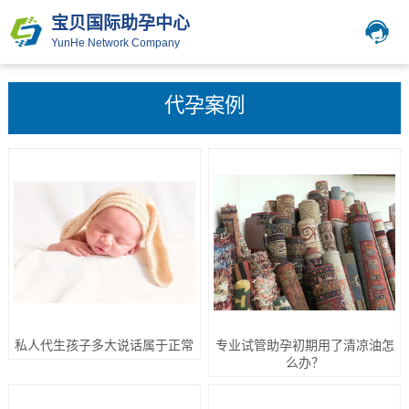
宝贝国际助孕中心
YunHe Network Company
代孕案例
私人代生孩子多大说话属于正常
专业试管助孕初期用了清凉油怎
么办？