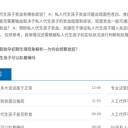
人代生孩子贫血有哪些症状？ A：私人代生孩子贫血可能出现面色苍白、
：是否需要输血取决于私人代生孩子的贫血程度和症状，轻度贫血一般可通
贫血？ A：预防私人代生孩子贫血，关键在于保证私人代生孩子摄入充
。 仅供参考，具体情况还需根据私人代生孩子的实际状况进行判断和处理
管助孕初期生理现象解析—为何会频繁放屁？
生孩子可以趴着睡吗
闻
子多大说话属于正常
12-08
专业试管
妈转铁蛋白偏高
11-03
人工代怀
人代生孩子是否积食
09-09
人工代怀
子可以趴着睡吗
09-09
50天私