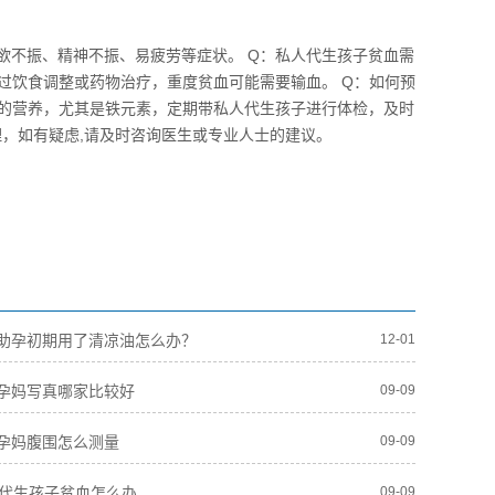
食欲不振、精神不振、易疲劳等症状。 Q：私人代生孩子贫血需
过饮食调整或药物治疗，重度贫血可能需要输血。 Q：如何预
足的营养，尤其是铁元素，定期带私人代生孩子进行体检，及时
，如有疑虑,请及时咨询医生或专业人士的建议。
助孕初期用了清凉油怎么办？
12-01
孕妈写真哪家比较好
09-09
孕妈腹围怎么测量
09-09
人代生孩子贫血怎么办
09-09