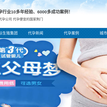
孕行业10多年经验、
6000
多成功案例！
代孕公司 代孕便宜的国家荆门
际生殖集团
代孕新闻
代孕案例
城