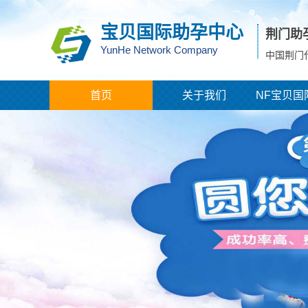
宝贝国际助孕中心
荆门助
YunHe Network Company
中国荆门
首页
关于我们
NF宝贝国